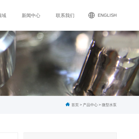
领域
新闻中心
联系我们
ENGLISH
首页
>
产品中心
>
微型水泵