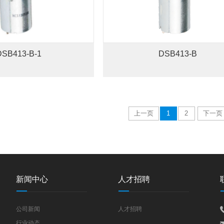
DSB413-B-1
DSB413-B
DSB413-B-1
DSB413-B
上一页
1
2
下一页
新闻中心
人才招聘
公司新闻
人才招聘
行业动态